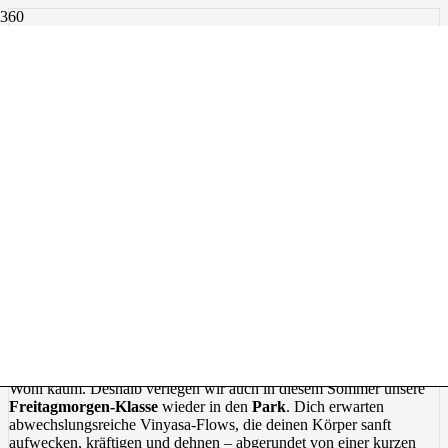
zurück
Präsenz
Freitag, 08.45 - 09.45 (19. Juni - 28. August 26)
MORNING FLOW IM PARK
Morgensonne, freier Himmel, frische Luft
– und eine
belebende
Yogapraxis
auf saftigen Wiesen, beschützt von mächtigen Bäumen.
Gibt es einen besseren Start in den Sommermorgen?
Wohl kaum. Deshalb verlegen wir auch in diesem Sommer unsere
Freitagmorgen-Klasse
wieder in den
Park
. Dich erwarten
abwechslungsreiche Vinyasa-Flows, die deinen Körper sanft
aufwecken, kräftigen und dehnen – abgerundet von einer kurzen